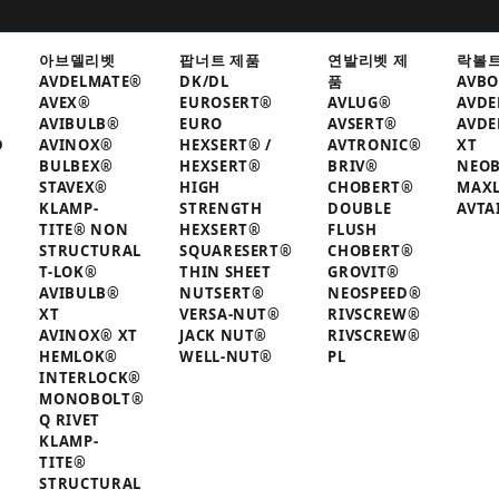
아브델리벳
팝너트 제품
연발리벳 제
락볼트
AVDELMATE®
DK/DL
품
AVBO
AVEX®
EUROSERT®
AVLUG®
AVDE
AVIBULB®
EURO
AVSERT®
AVDE
D
AVINOX®
HEXSERT® /
AVTRONIC®
XT
BULBEX®
HEXSERT®
BRIV®
NEO
STAVEX®
HIGH
CHOBERT®
MAX
KLAMP-
STRENGTH
DOUBLE
AVTA
TITE® NON
HEXSERT®
FLUSH
STRUCTURAL
SQUARESERT®
CHOBERT®
T-LOK®
THIN SHEET
GROVIT®
AVIBULB®
NUTSERT®
NEOSPEED®
XT
VERSA-NUT®
RIVSCREW®
AVINOX® XT
JACK NUT®
RIVSCREW®
HEMLOK®
WELL-NUT®
PL
INTERLOCK®
MONOBOLT®
Q RIVET
KLAMP-
TITE®
STRUCTURAL