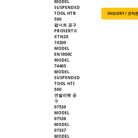
MODEL
SUSPENDED
TOOL HTB
INQUIRY / 견적
500
팝너트 공구
PROSERT®
XTN20
74200
MODEL
EN1000C
MODEL
74405
MODEL
SUSPENDED
TOOL HTI
500
연발리벳 공
구
07530
MODEL
07536
MODEL
07537
MODEL