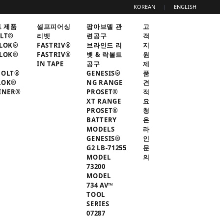
KOREAN
|
ENGLISH
 제품
셀프피어싱
팝아브델 관
고
LT®
리벳
련공구
객
LOK®
FASTRIV®
브라인드 리
지
LOK®
FASTRIV®
벳 & 락볼트
원
IN TAPE
공구
제
BOLT®
GENESIS®
품
LOK®
NG RANGE
견
INER®
PROSET®
적
XT RANGE
요
PROSET®
청
BATTERY
온
MODELS
라
GENESIS®
인
G2 LB-71255
문
MODEL
의
73200
MODEL
734 AV™
TOOL
SERIES
07287