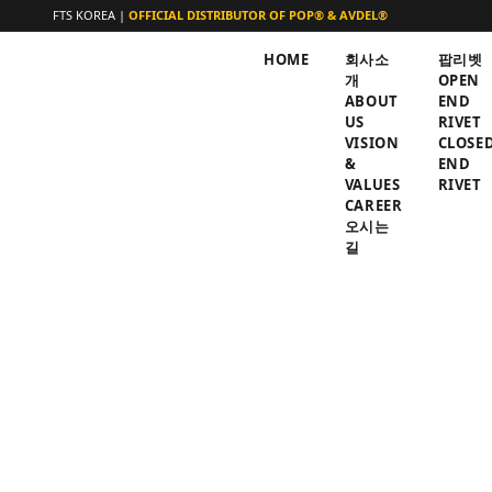
FTS KOREA |
OFFICIAL DISTRIBUTOR OF POP® & AVDEL®
HOME
회사소
팝리벳
개
OPEN
ABOUT
END
US
RIVET
VISION
CLOSE
&
END
VALUES
RIVET
CAREER
오시는
길