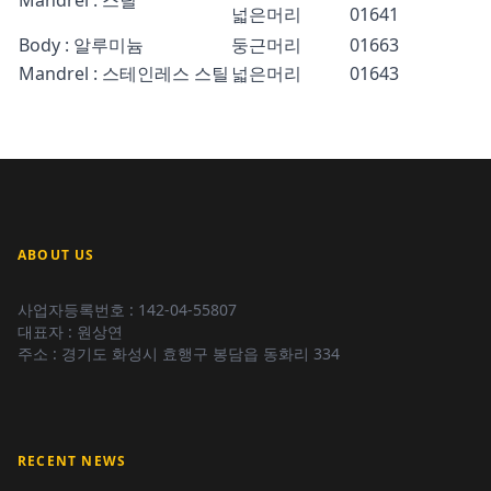
Mandrel : 스틸
넓은머리
01641
Body : 알루미늄
둥근머리
01663
Mandrel : 스테인레스 스틸
넓은머리
01643
ABOUT US
사업자등록번호 : 142-04-55807
대표자 : 원상연
주소 : 경기도 화성시 효행구 봉담읍 동화리 334
RECENT NEWS